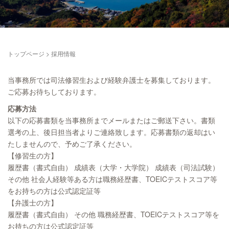
トップページ
>
採用情報
当事務所では司法修習生および経験弁護士を募集しております。
ご応募お待ちしております。
応募方法
以下の応募書類を当事務所までメールまたはご郵送下さい。書類
選考の上、後日担当者よりご連絡致します。応募書類の返却はい
たしませんので、予めご了承ください。
【修習生の方】
履歴書（書式自由） 成績表（大学・大学院） 成績表（司法試験）
その他 社会人経験等ある方は職務経歴書、TOEICテストスコア等
をお持ちの方は公式認定証等
【弁護士の方】
履歴書（書式自由） その他 職務経歴書、TOEICテストスコア等を
お持ちの方は公式認定証等